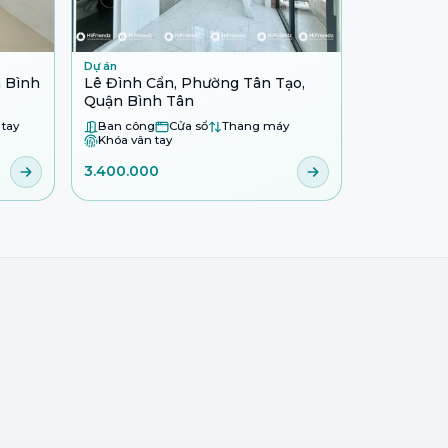
Dự án
n Bình
Lê Đình Cẩn, Phường Tân Tạo,
Quận Bình Tân
 tay
Ban công
Cửa sổ
Thang máy
Khóa vân tay
3.400.000