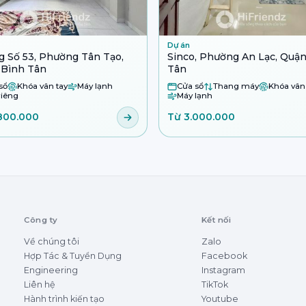
Dự án
 Số 53, Phường Tân Tạo,
Sinco, Phường An Lạc, Quậ
 Bình Tân
Tân
sổ
Khóa vân tay
Máy lạnh
Cửa sổ
Thang máy
Khóa vân
iêng
Máy lạnh
800.000
Từ 3.000.000
Công ty
Kết nối
Về chúng tôi
Zalo
Hợp Tác & Tuyển Dụng
Facebook
Engineering
Instagram
Liên hệ
TikTok
Hành trình kiến tạo
Youtube