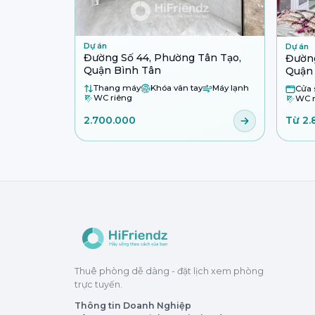
Dự án
Dự án
Đường Số 44, Phường Tân Tạo,
Đường
Quận Bình Tân
Quận
Thang máy
Khóa vân tay
Máy lạnh
Cửa 
WC riêng
WC r
2.700.000
Từ 2.
Thuê phòng dễ dàng - đặt lịch xem phòng
trực tuyến.
Thông tin Doanh Nghiệp