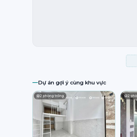
Dự án gợi ý cùng khu vực
2
phòng trống
2
phò