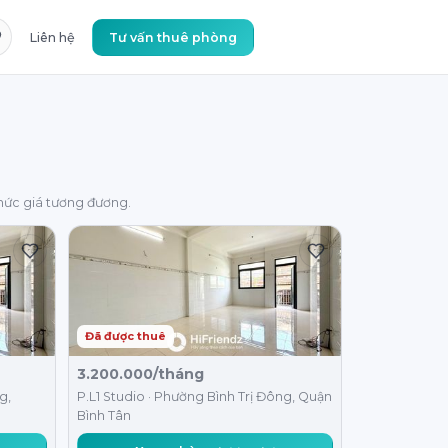
Liên hệ
Tư vấn thuê phòng
ức giá tương đương.
Đã được thuê
3.200.000/tháng
g,
P.L1 Studio · Phường Bình Trị Đông, Quận
Bình Tân