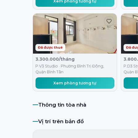
Xem phòng tương tự
Đã được thuê
Đã đư
3.300.000/tháng
3.800
P.V3 Studio · Phường Bình Trị Đông,
P.D3 St
Quận Bình Tân
Quận B
Xem phòng tương tự
Thông tin tòa nhà
Vị trí trên bản đồ