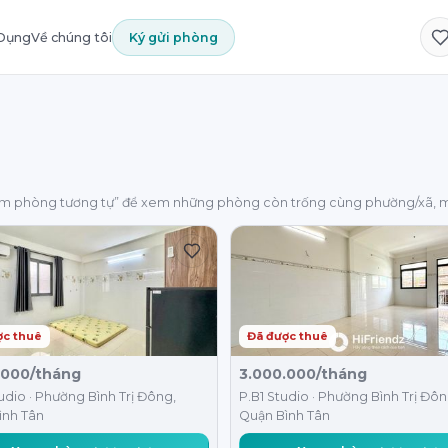
 Dụng
Về chúng tôi
Ký gửi phòng
em phòng tương tự” để xem những phòng còn trống cùng phường/xã, m
ợc thuê
Đã được thuê
.000/tháng
3.000.000/tháng
udio · Phường Bình Trị Đông,
P.B1 Studio · Phường Bình Trị Đôn
ình Tân
Quận Bình Tân