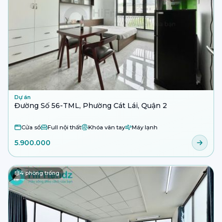
Dự án
Đường Số 56-TML, Phường Cát Lái, Quận 2
Cửa sổ
Full nội thất
Khóa vân tay
Máy lạnh
5.900.000
4
phòng trống