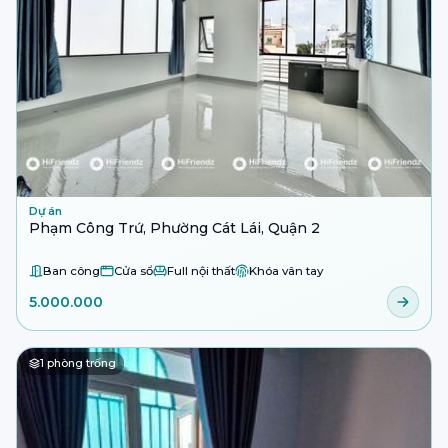
Dự án
Phạm Công Trứ, Phường Cát Lái, Quận 2
Ban công
Cửa sổ
Full nội thất
Khóa vân tay
5.000.000
1
phòng trống