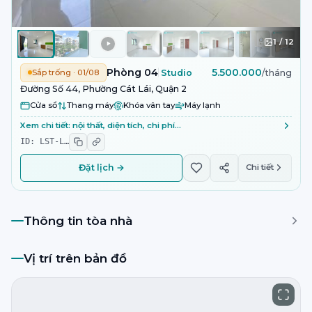
1
/
12
Phòng 04
5.500.000
Sắp trống · 01/08
Studio
/tháng
Đường Số 44, Phường Cát Lái, Quận 2
Cửa sổ
Thang máy
Khóa vân tay
Máy lạnh
Xem chi tiết: nội thất, diện tích, chi phí…
ID:
LST-L
…
Đặt lịch →
Chi tiết
Thông tin tòa nhà
Vị trí trên bản đồ