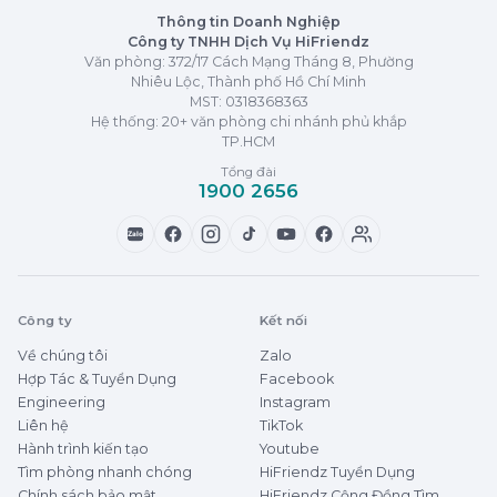
Thông tin Doanh Nghiệp
Công ty TNHH Dịch Vụ HiFriendz
Văn phòng: 372/17 Cách Mạng Tháng 8, Phường
Nhiêu Lộc, Thành phố Hồ Chí Minh
MST:
0318368363
Hệ thống: 20+ văn phòng chi nhánh phủ khắp
TP.HCM
Tổng đài
1900 2656
Zalo
Công ty
Kết nối
Về chúng tôi
Zalo
Hợp Tác & Tuyển Dụng
Facebook
Engineering
Instagram
Liên hệ
TikTok
Hành trình kiến tạo
Youtube
Tìm phòng nhanh chóng
HiFriendz Tuyển Dụng
Chính sách bảo mật
HiFriendz Cộng Đồng Tìm