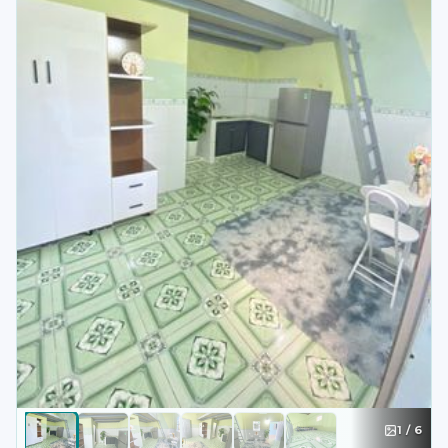
1
/
6