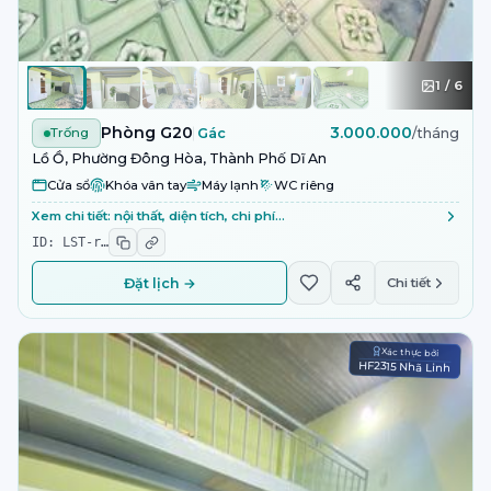
1
/
6
Phòng G20
3.000.000
Trống
Gác
/tháng
Lồ Ồ, Phường Đông Hòa, Thành Phố Dĩ An
Cửa sổ
Khóa vân tay
Máy lạnh
WC riêng
Xem chi tiết: nội thất, diện tích, chi phí…
ID:
LST-r
…
Đặt lịch →
Chi tiết
Xác thực bởi
HF2315 Nhã Linh