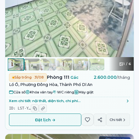
1
/
6
Phòng 111
2.600.000
Sắp trống · 31/08
Gác
/tháng
Lồ Ồ, Phường Đông Hòa, Thành Phố Dĩ An
Cửa sổ
Khóa vân tay
WC riêng
Máy giặt
Xem chi tiết: nội thất, diện tích, chi phí…
ID:
LST-Y
…
Đặt lịch →
Chi tiết