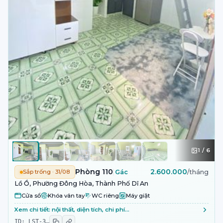
1
/
6
Phòng 110
2.600.000
Sắp trống · 31/08
Gác
/tháng
Lồ Ồ, Phường Đông Hòa, Thành Phố Dĩ An
Cửa sổ
Khóa vân tay
WC riêng
Máy giặt
Xem chi tiết: nội thất, diện tích, chi phí…
ID:
LST-3
…