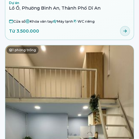
Dự án
Lồ Ồ, Phường Bình An, Thành Phố Dĩ An
Cửa sổ
Khóa vân tay
Máy lạnh
WC riêng
Từ 3.500.000
1
phòng trống