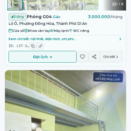
1
/
6
Phòng G04
3.000.000
Trống
Gác
/tháng
Lồ Ồ, Phường Đông Hòa, Thành Phố Dĩ An
Cửa sổ
Khóa vân tay
Máy lạnh
WC riêng
Xem chi tiết: nội thất, diện tích, chi phí…
ID:
LST-3
…
Đặt lịch →
Chi tiết
Xác thực bởi
HF2315 Nhã Linh