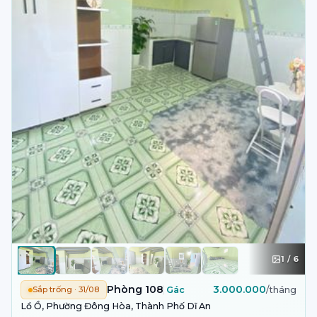
1
/
6
Phòng 108
3.000.000
Sắp trống · 31/08
Gác
/tháng
Lồ Ồ, Phường Đông Hòa, Thành Phố Dĩ An