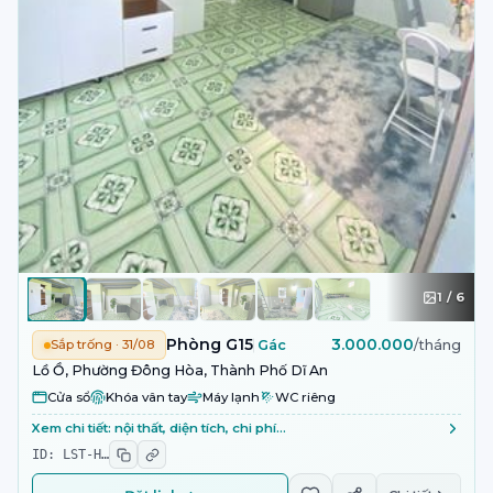
1
/
6
Phòng G15
3.000.000
Sắp trống · 31/08
Gác
/tháng
Lồ Ồ, Phường Đông Hòa, Thành Phố Dĩ An
Cửa sổ
Khóa vân tay
Máy lạnh
WC riêng
Xem chi tiết: nội thất, diện tích, chi phí…
ID:
LST-H
…