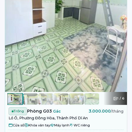
1
/
6
Phòng G03
3.000.000
Trống
Gác
/tháng
Lồ Ồ, Phường Đông Hòa, Thành Phố Dĩ An
Cửa sổ
Khóa vân tay
Máy lạnh
WC riêng