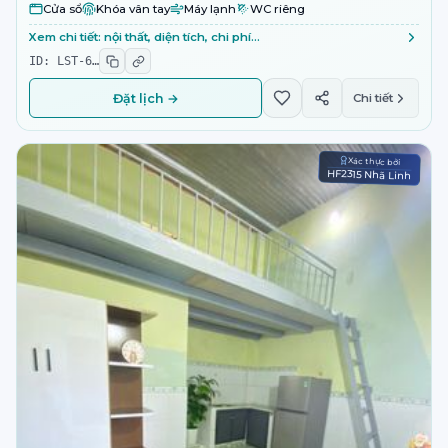
Cửa sổ
Khóa vân tay
Máy lạnh
WC riêng
Xem chi tiết: nội thất, diện tích, chi phí…
ID:
LST-6
…
Đặt lịch →
Chi tiết
Xác thực bởi
HF2315 Nhã Linh