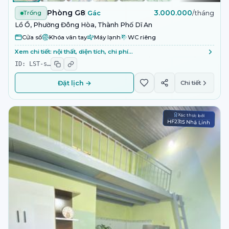
Phòng G8
3.000.000
Trống
Gác
/tháng
Lồ Ồ, Phường Đông Hòa, Thành Phố Dĩ An
Cửa sổ
Khóa vân tay
Máy lạnh
WC riêng
Xem chi tiết: nội thất, diện tích, chi phí…
ID:
LST-s
…
Đặt lịch →
Chi tiết
Xác thực bởi
HF2315 Nhã Linh