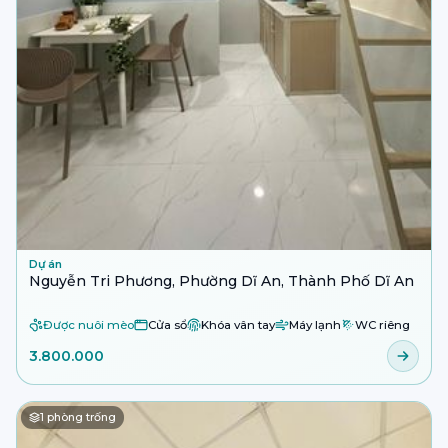
Dự án
Nguyễn Tri Phương, Phường Dĩ An, Thành Phố Dĩ An
Được nuôi mèo
Cửa sổ
Khóa vân tay
Máy lạnh
WC riêng
3.800.000
1
phòng trống