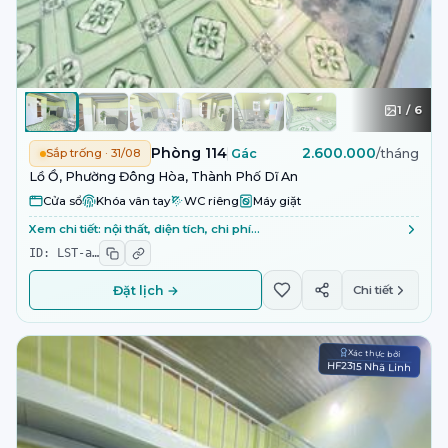
1
/
6
Phòng 114
2.600.000
Sắp trống · 31/08
Gác
/tháng
Lồ Ồ, Phường Đông Hòa, Thành Phố Dĩ An
Cửa sổ
Khóa vân tay
WC riêng
Máy giặt
Xem chi tiết: nội thất, diện tích, chi phí…
ID:
LST-a
…
Đặt lịch →
Chi tiết
Xác thực bởi
HF2315 Nhã Linh