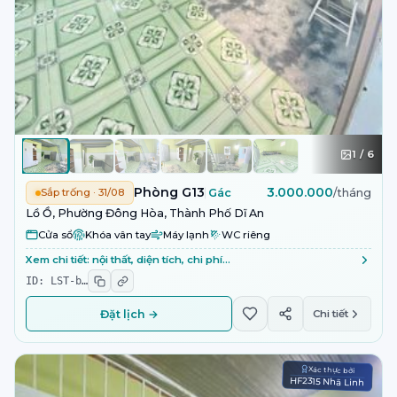
1
/
6
Phòng G13
3.000.000
Sắp trống · 31/08
Gác
/tháng
Lồ Ồ, Phường Đông Hòa, Thành Phố Dĩ An
Cửa sổ
Khóa vân tay
Máy lạnh
WC riêng
Xem chi tiết: nội thất, diện tích, chi phí…
ID:
LST-b
…
Đặt lịch →
Chi tiết
Xác thực bởi
HF2315 Nhã Linh