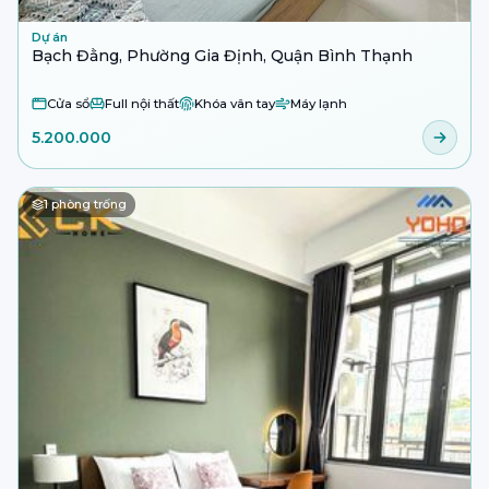
Dự án
Bạch Đằng, Phường Gia Định, Quận Bình Thạnh
Cửa sổ
Full nội thất
Khóa vân tay
Máy lạnh
5.200.000
1
phòng trống