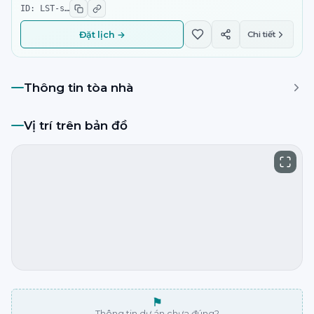
ID:
LST-s
…
Đặt lịch →
Chi tiết
Thông tin tòa nhà
Vị trí trên bản đồ
⚑
Thông tin dự án chưa đúng?