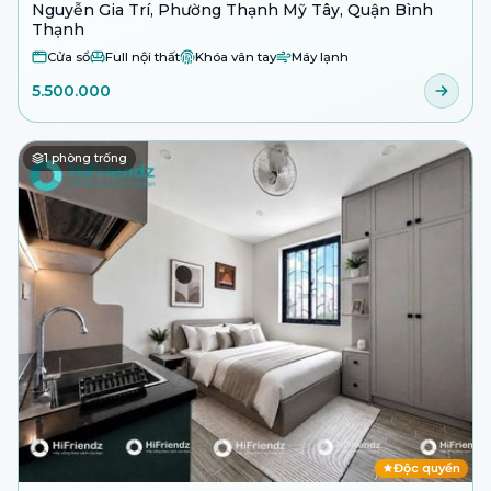
Nguyễn Gia Trí, Phường Thạnh Mỹ Tây, Quận Bình
Thạnh
Cửa sổ
Full nội thất
Khóa vân tay
Máy lạnh
5.500.000
1
phòng trống
Độc quyền