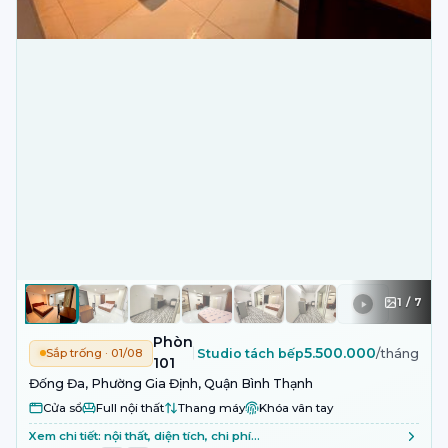
1
/
7
Phòng
5.500.000
Sắp trống · 01/08
Studio tách bếp
/tháng
101
Đống Đa, Phường Gia Định, Quận Bình Thạnh
Cửa sổ
Full nội thất
Thang máy
Khóa vân tay
Xem chi tiết: nội thất, diện tích, chi phí…