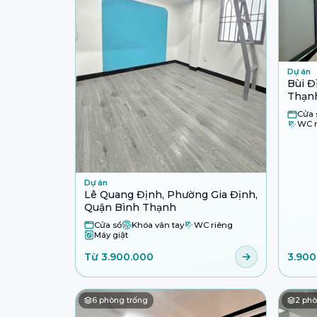
Dự án
Bùi Đ
Thạn
Cửa 
WC r
Dự án
Lê Quang Định, Phường Gia Định,
Quận Bình Thạnh
Cửa sổ
Khóa vân tay
WC riêng
Máy giặt
Từ 3.900.000
3.900
6
phòng trống
2
phò