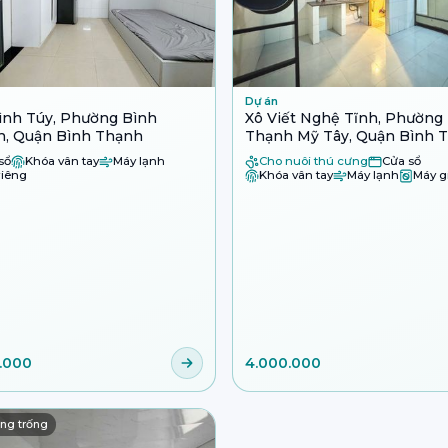
Dự án
ình Túy, Phường Bình
Xô Viết Nghệ Tĩnh, Phường
h, Quận Bình Thạnh
Thạnh Mỹ Tây, Quận Bình 
sổ
Khóa vân tay
Máy lạnh
Cho nuôi thú cưng
Cửa sổ
iêng
Khóa vân tay
Máy lạnh
Máy g
.000
4.000.000
ng trống