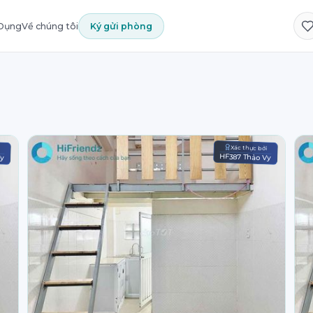
 Dụng
Về chúng tôi
Ký gửi phòng
i
Xác thực bởi
Vy
HF387 Thảo Vy