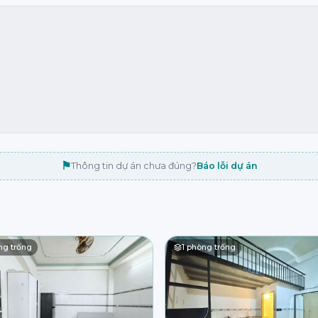
⚑
Thông tin dự án chưa đúng?
Báo lỗi dự án
g trống
1
phòng trống