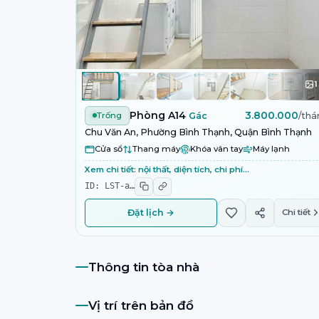
1
Phòng A14
3.800.000
Trống
Gác
/thá
Chu Văn An, Phường Bình Thạnh, Quận Bình Thạnh
Cửa sổ
Thang máy
Khóa vân tay
Máy lạnh
Xem chi tiết: nội thất, diện tích, chi phí…
ID:
LST-a
…
Đặt lịch →
Chi tiết
Thông tin tòa nhà
Vị trí trên bản đồ