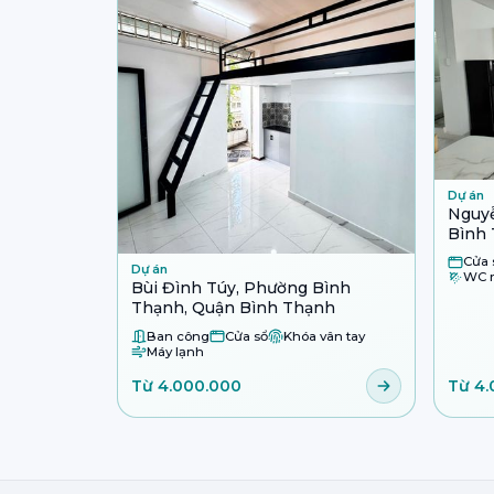
Dự án
Nguyễ
Bình 
Cửa 
Dự án
WC r
Bùi Đình Túy, Phường Bình
Thạnh, Quận Bình Thạnh
Ban công
Cửa sổ
Khóa vân tay
Máy lạnh
Từ 4.000.000
Từ 4.