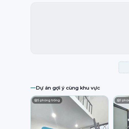
Dự án gợi ý cùng khu vực
5
phòng trống
1
phòn