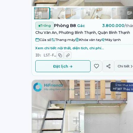
1
Phòng B8
3.800.000
Trống
Gác
/thá
Chu Văn An, Phường Bình Thạnh, Quận Bình Thạnh
Cửa sổ
Thang máy
Khóa vân tay
Máy lạnh
Xem chi tiết: nội thất, diện tích, chi phí…
ID:
LST-F
…
Đặt lịch →
Chi tiết
Xác thực bở
HF387 Thảo 