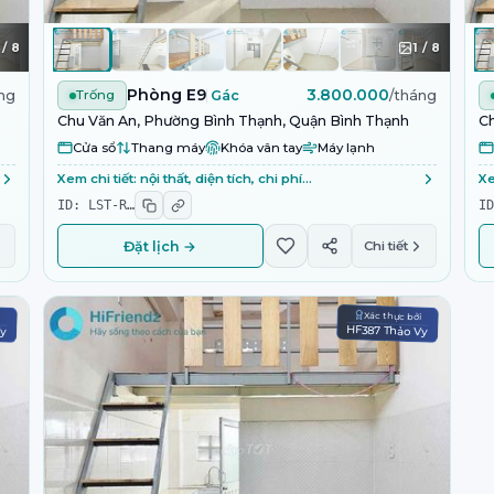
/
8
1
/
8
Phòng E9
3.800.000
ng
Trống
Gác
/tháng
Chu Văn An, Phường Bình Thạnh, Quận Bình Thạnh
Ch
Cửa sổ
Thang máy
Khóa vân tay
Máy lạnh
Xem chi tiết: nội thất, diện tích, chi phí…
Xe
ID:
LST-R
…
I
Đặt lịch →
Chi tiết
i
Xác thực bởi
Vy
HF387 Thảo Vy