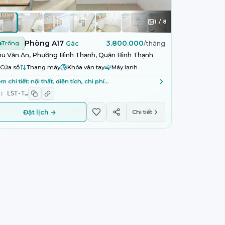
1
/
8
Phòng A17
3.800.000
Trống
Gác
/tháng
u Văn An, Phường Bình Thạnh, Quận Bình Thạnh
Cửa sổ
Thang máy
Khóa vân tay
Máy lạnh
m chi tiết: nội thất, diện tích, chi phí…
D:
LST-T
…
Đặt lịch →
Chi tiết