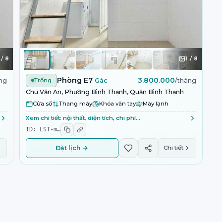
/
8
1
/
8
Phòng E7
3.800.000
ng
Trống
Gác
/tháng
Chu Văn An, Phường Bình Thạnh, Quận Bình Thạnh
Cửa sổ
Thang máy
Khóa vân tay
Máy lạnh
Xem chi tiết: nội thất, diện tích, chi phí…
ID:
LST-m
…
Đặt lịch →
Chi tiết