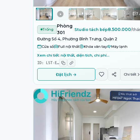
1
Phòng
8.500.000
Trống
Studio tách bếp
/thá
301
Đường Số 4, Phường Bình Trưng, Quận 2
Cửa sổ
Full nội thất
Khóa vân tay
Máy lạnh
Xem chi tiết: nội thất, diện tích, chi phí…
ID:
LST-E
…
Đặt lịch →
Chi tiết
Xác thực bởi
HF047 Ngọc Thạ