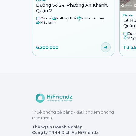
Đường Số 24, Phường An Khánh,
Quận 2
Dự án
Cửa sổ
Full nội thất
Khóa vân tay
Lê Hữ
Máy lạnh
Quận
Cửa 
Máy 
6.200.000
Từ 5.
Thuê phòng dễ dàng - đặt lịch xem phòng
trực tuyến.
Thông tin Doanh Nghiệp
Công ty TNHH Dịch Vụ HiFriendz