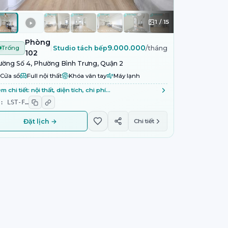
1
/
15
Phòng
9.000.000
Trống
Studio tách bếp
/tháng
102
ờng Số 4, Phường Bình Trưng, Quận 2
Cửa sổ
Full nội thất
Khóa vân tay
Máy lạnh
m chi tiết: nội thất, diện tích, chi phí…
D:
LST-F
…
Đặt lịch →
Chi tiết