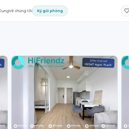
 Dụng
Về chúng tôi
Ký gửi phòng
Xác thực bởi
ch
HF047 Ngọc Thạch