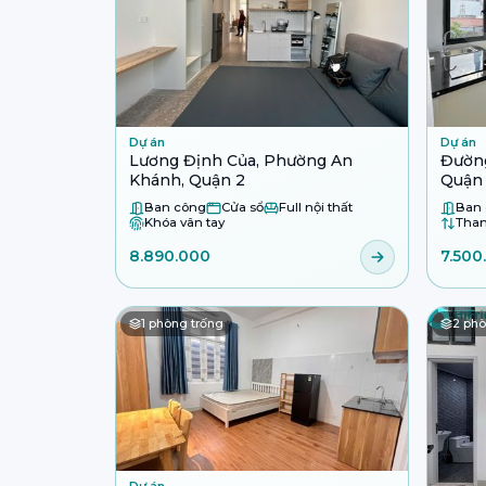
Dự án
Dự án
Lương Định Của, Phường An
Đường
Khánh, Quận 2
Quận
Ban công
Cửa sổ
Full nội thất
Ban
Khóa vân tay
Tha
8.890.000
7.500
1
phòng trống
2
phò
Dự án