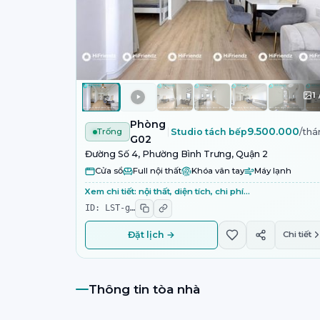
1
Phòng
9.500.000
Trống
Studio tách bếp
/thá
G02
Đường Số 4, Phường Bình Trưng, Quận 2
Cửa sổ
Full nội thất
Khóa vân tay
Máy lạnh
Xem chi tiết: nội thất, diện tích, chi phí…
ID:
LST-g
…
Đặt lịch →
Chi tiết
Thông tin tòa nhà