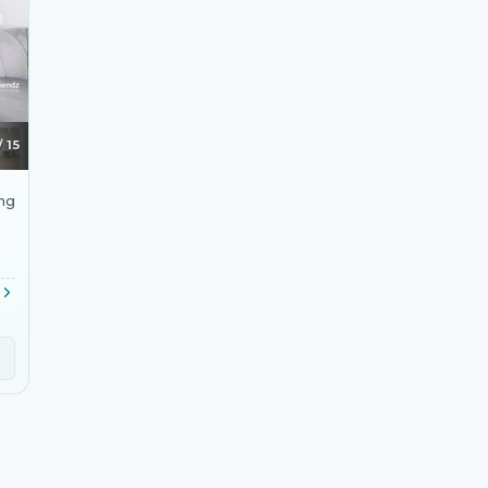
/
15
ng