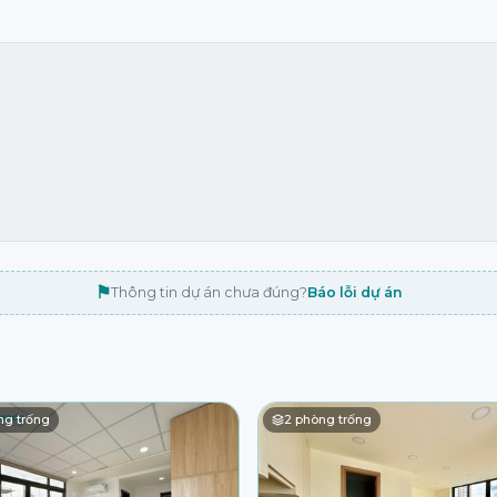
⚑
Thông tin dự án chưa đúng?
Báo lỗi dự án
g trống
2
phòng trống