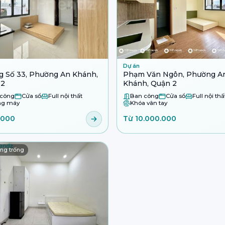
Dự án
 Số 33, Phường An Khánh,
Phạm Văn Ngôn, Phường A
 2
Khánh, Quận 2
 công
Cửa sổ
Full nội thất
Ban công
Cửa sổ
Full nội thấ
ng máy
Khóa vân tay
.000
Từ 10.000.000
ng trống