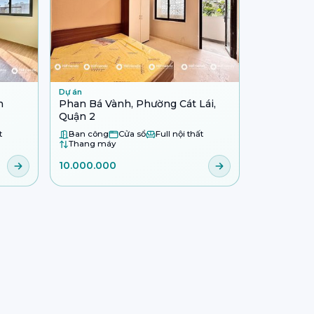
Dự án
n
Phan Bá Vành, Phường Cát Lái,
Quận 2
t
Ban công
Cửa sổ
Full nội thất
Thang máy
10.000.000