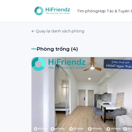
Tìm phòng
Hợp Tác & Tuyển
← Quay lại danh sách phòng
Phòng trống (4)
Xác thực bởi
HF047 Ngọc Thạ