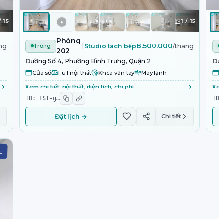
/
15
1
/
15
Phòng
8.500.000
ng
Trống
Studio tách bếp
/tháng
202
Đường Số 4, Phường Bình Trưng, Quận 2
Đư
Cửa sổ
Full nội thất
Khóa vân tay
Máy lạnh
Xem chi tiết: nội thất, diện tích, chi phí…
Xe
ID:
LST-g
…
I
Đặt lịch →
Chi tiết
ch