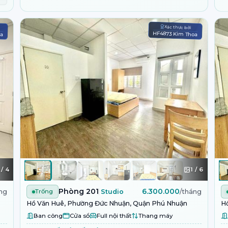
Xác thực bởi
oa
HF4873 Kim Thoa
/
4
1
/
6
Phòng 201
6.300.000
ng
Trống
Studio
/tháng
Hồ Văn Huê, Phường Đức Nhuận, Quận Phú Nhuận
H
Ban công
Cửa sổ
Full nội thất
Thang máy