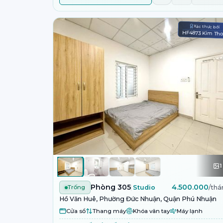
Xác thực bởi
HF4873 Kim Th
1
Phòng 305
4.500.000
Trống
Studio
/thá
Hồ Văn Huê, Phường Đức Nhuận, Quận Phú Nhuận
Cửa sổ
Thang máy
Khóa vân tay
Máy lạnh