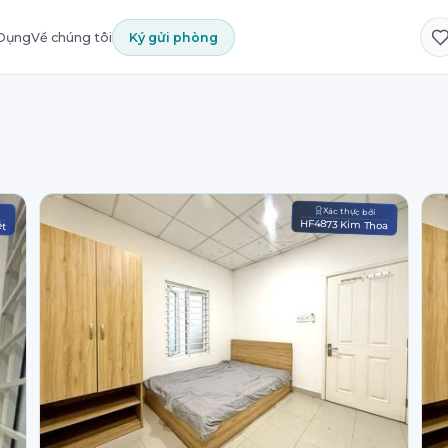
 Dụng
Về chúng tôi
Ký gửi phòng
Xác thực bởi
ệt
HF4873 Kim Thoa