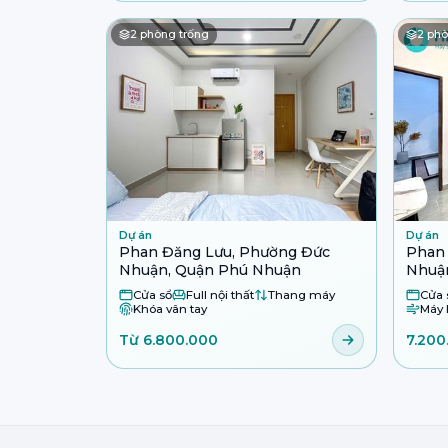
2
phòng trống
2
phò
Dự án
Dự án
Phan Đăng Lưu, Phường Đức
Phan 
Nhuận, Quận Phú Nhuận
Nhuậ
Cửa sổ
Full nội thất
Thang máy
Cửa 
Khóa vân tay
Máy 
Từ 6.800.000
7.200