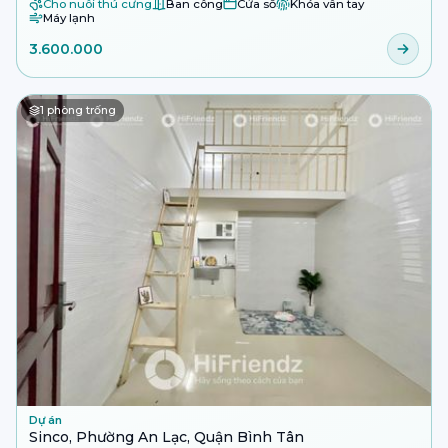
Cho nuôi thú cưng
Ban công
Cửa sổ
Khóa vân tay
Máy lạnh
3.600.000
1
phòng trống
Dự án
Sinco, Phường An Lạc, Quận Bình Tân