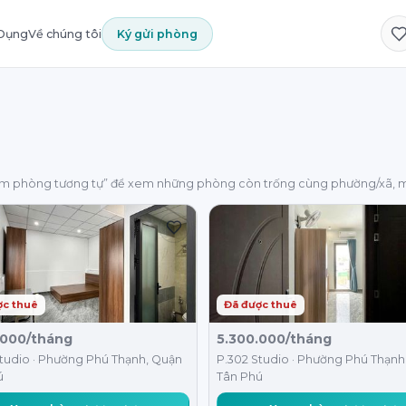
 Dụng
Về chúng tôi
Ký gửi phòng
em phòng tương tự” để xem những phòng còn trống cùng phường/xã, m
ợc thuê
Đã được thuê
.000/tháng
5.300.000/tháng
tudio · Phường Phú Thạnh, Quận
P.302 Studio · Phường Phú Thạnh
ú
Tân Phú