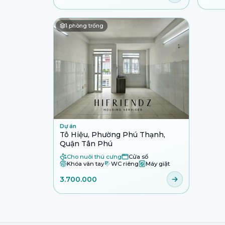
1
phòng trống
Dự án
Tô Hiệu, Phường Phú Thạnh,
Quận Tân Phú
Cho nuôi thú cưng
Cửa sổ
Khóa vân tay
WC riêng
Máy giặt
3.700.000