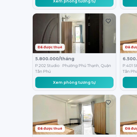
Xem phòng tương tự
Đã được thuê
Đã đư
5.800.000/tháng
6.500
P.202 Studio · Phường Phú Thạnh, Quận
P.401 S
Tân Phú
Tân Ph
Xem phòng tương tự
Đã được thuê
Đã đư