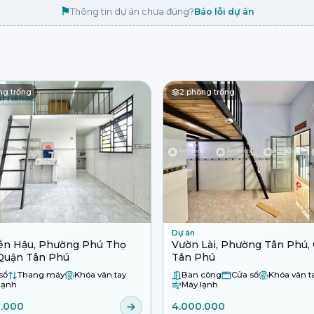
⚑
Thông tin dự án chưa đúng?
Báo lỗi dự án
g trống
2
phòng trống
Dự án
ễn Hậu, Phường Phú Thọ
Vườn Lài, Phường Tân Phú,
Quận Tân Phú
Tân Phú
sổ
Thang máy
Khóa vân tay
Ban công
Cửa sổ
Khóa vân t
lạnh
Máy lạnh
0.000
4.000.000