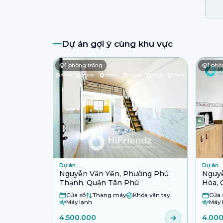
Dự án gợi ý cùng khu vực
1
phòng trống
1
phòn
Dự án
Dự án
Nguyễn Văn Yến, Phường Phú
Nguy
Thạnh, Quận Tân Phú
Hòa, 
Cửa sổ
Thang máy
Khóa vân tay
Cửa 
Máy lạnh
Máy 
4.500.000
4.00