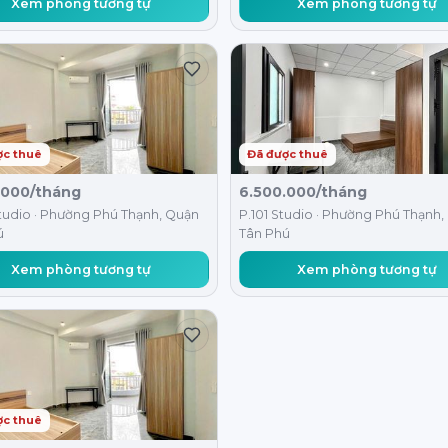
Xem phòng tương tự
Xem phòng tương tự
ợc thuê
Đã được thuê
.000/tháng
6.500.000/tháng
tudio · Phường Phú Thạnh, Quận
P.101 Studio · Phường Phú Thạnh
ú
Tân Phú
Xem phòng tương tự
Xem phòng tương tự
ợc thuê