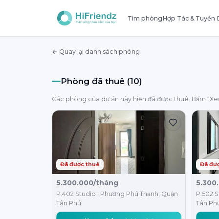
Tìm phòng
Hợp Tác & Tuyển
← Quay lại danh sách phòng
Phòng đã thuê (10)
Các phòng của dự án này hiện đã được thuê. Bấm “X
Đã được thuê
Đã đư
5.300.000/tháng
5.300
P.402 Studio · Phường Phú Thạnh, Quận
P.502 S
Tân Phú
Tân Ph