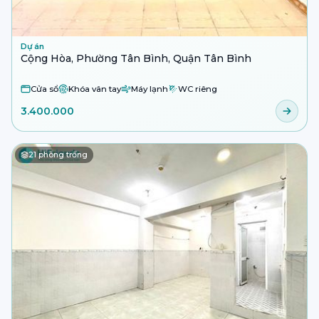
Dự án
Cộng Hòa, Phường Tân Bình, Quận Tân Bình
Cửa sổ
Khóa vân tay
Máy lạnh
WC riêng
3.400.000
21
phòng trống