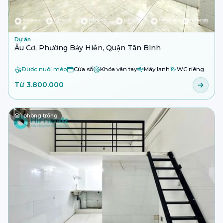
Dự án
Âu Cơ, Phường Bảy Hiền, Quận Tân Bình
Được nuôi mèo
Cửa sổ
Khóa vân tay
Máy lạnh
WC riêng
Từ 3.800.000
1
phòng trống