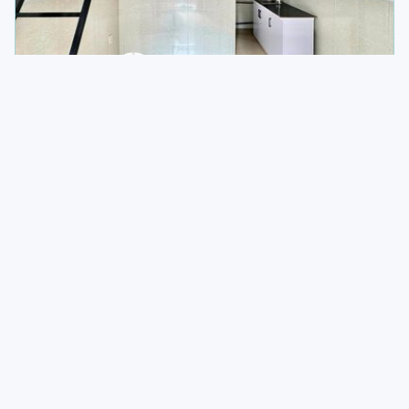
Dự án
Văn Chung, Phường Tân Bình, Quận Tân Bình
Cửa sổ
Thang máy
Khóa vân tay
Máy lạnh
4.000.000
1
phòng trống