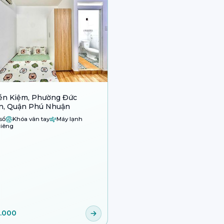
ễn Kiệm, Phường Đức
n, Quận Phú Nhuận
sổ
Khóa vân tay
Máy lạnh
iêng
.000