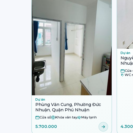
Dự án
Nguy
Nhuậ
Cửa 
WC r
Dự án
Phùng Văn Cung, Phường Đức
Nhuận, Quận Phú Nhuận
Cửa sổ
Khóa vân tay
Máy lạnh
5.700.000
4.300