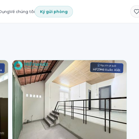
 Dụng
Về chúng tôi
Ký gửi phòng
Xác thực bởi
HF2949 Xuân Kiệt
oa