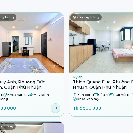
ng trống
3
phòng trống
Dự án
Duy Anh, Phường Đức
Thích Quảng Đức, Phường 
n, Quận Phú Nhuận
Nhuận, Quận Phú Nhuận
sổ
Khóa vân tay
Máy lạnh
Ban công
Cửa sổ
Full nội thấ
iêng
Khóa vân tay
500.000
Từ 5.500.000
g trống