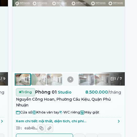
/
9
1
/
7
Phòng 01
8.500.000
ng
Trống
Studio
/tháng
Nguyễn Công Hoan, Phường Cầu Kiệu, Quận Phú
Nhuận
Cửa sổ
Khóa vân tay
WC riêng
Máy giặt
Xem chi tiết: nội thất, diện tích, chi phí…
ID:
eab4b
…