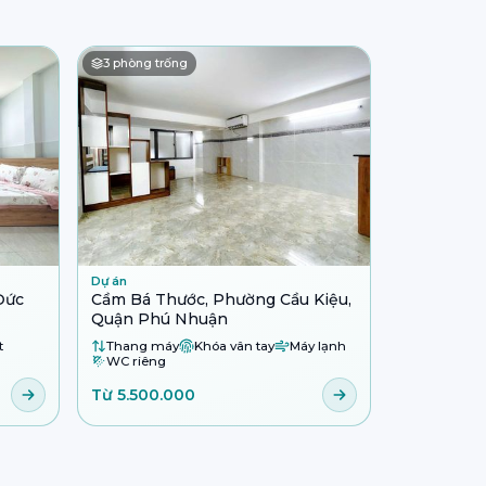
3
phòng trống
Dự án
Đức
Cầm Bá Thước, Phường Cầu Kiệu,
Quận Phú Nhuận
t
Thang máy
Khóa vân tay
Máy lạnh
WC riêng
Từ 5.500.000