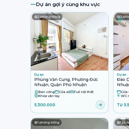
Dự án gợi ý cùng khu vực
2
phòng trống
3
phò
Dự án
Dự án
Phùng Văn Cung, Phường Đức
Đào 
Nhuận, Quận Phú Nhuận
Nhuậ
Ban công
Cửa sổ
Full nội thất
Cửa 
Khóa vân tay
WC r
5.300.000
Từ 5.
1
phòng trống
1
phòn