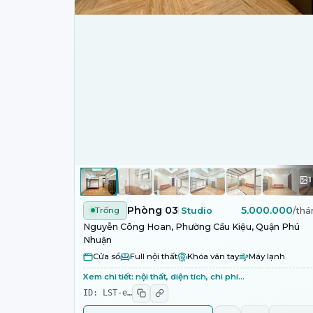
1
Phòng 03
5.000.000
Trống
Studio
/thá
Nguyễn Công Hoan, Phường Cầu Kiệu, Quận Phú
Nhuận
Cửa sổ
Full nội thất
Khóa vân tay
Máy lạnh
Xem chi tiết: nội thất, diện tích, chi phí…
ID:
LST-e
…