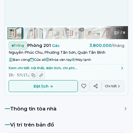
1
/
8
Phòng 201
3.800.000
Trống
Gác
/tháng
Nguyễn Phúc Chu, Phường Tân Sơn, Quận Tân Bình
Ban công
Cửa sổ
Khóa vân tay
Máy lạnh
Xem chi tiết: nội thất, diện tích, chi phí…
ID:
57c17
…
Đặt lịch →
Chi tiết
Thông tin tòa nhà
Vị trí trên bản đồ