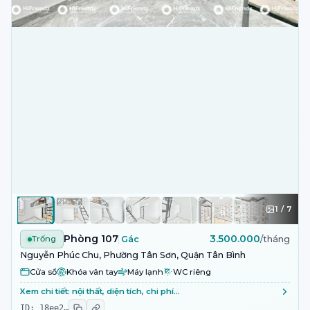
1
/
7
Phòng 107
3.500.000
Trống
Gác
/tháng
Nguyễn Phúc Chu, Phường Tân Sơn, Quận Tân Bình
Cửa sổ
Khóa vân tay
Máy lạnh
WC riêng
Xem chi tiết: nội thất, diện tích, chi phí…
ID:
18ee2
…