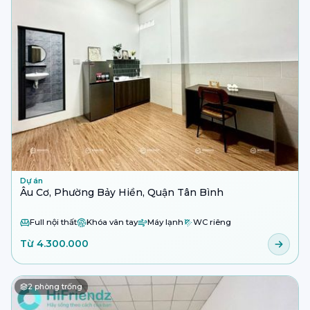
Dự án
Âu Cơ, Phường Bảy Hiền, Quận Tân Bình
Full nội thất
Khóa vân tay
Máy lạnh
WC riêng
Từ 4.300.000
2
phòng trống