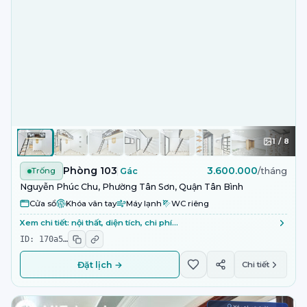
1
/
8
Phòng 103
3.600.000
Trống
Gác
/tháng
Nguyễn Phúc Chu, Phường Tân Sơn, Quận Tân Bình
Cửa sổ
Khóa vân tay
Máy lạnh
WC riêng
Xem chi tiết: nội thất, diện tích, chi phí…
ID:
170a5
…
Đặt lịch →
Chi tiết