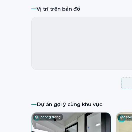
Vị trí trên bản đồ
Dự án gợi ý cùng khu vực
1
phòng trống
2
phò