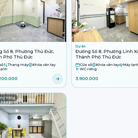
Dự án
 Số 8, Phường Thủ Đức,
Đường Số 8, Phường Linh X
h Phố Thủ Đức
Thành Phố Thủ Đức
sổ
Thang máy
Khóa vân tay
Cửa sổ
Khóa vân tay
Máy lạn
lạnh
WC riêng
200.000
3.900.000
ng trống