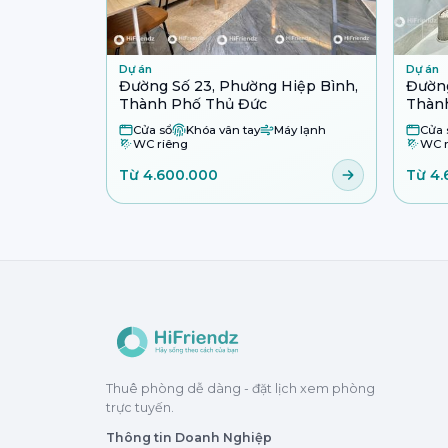
Dự án
Dự án
Đường Số 23, Phường Hiệp Bình,
Đường
Thành Phố Thủ Đức
Thàn
Cửa sổ
Khóa vân tay
Máy lạnh
Cửa 
WC riêng
WC r
Từ 4.600.000
Từ 4.
Thuê phòng dễ dàng - đặt lịch xem phòng
trực tuyến.
Thông tin Doanh Nghiệp