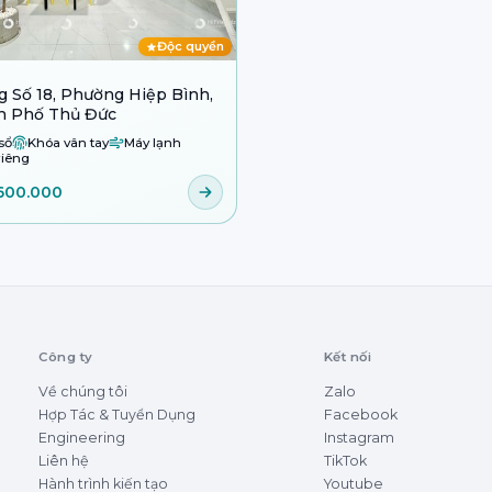
Độc quyền
 Số 18, Phường Hiệp Bình,
h Phố Thủ Đức
sổ
Khóa vân tay
Máy lạnh
iêng
600.000
Công ty
Kết nối
Về chúng tôi
Zalo
Hợp Tác & Tuyển Dụng
Facebook
Engineering
Instagram
Liên hệ
TikTok
Hành trình kiến tạo
Youtube