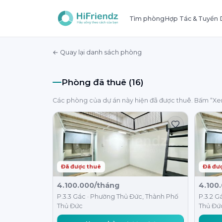
Tìm phòng
Hợp Tác & Tuyển
← Quay lại danh sách phòng
Phòng đã thuê (16)
Các phòng của dự án này hiện đã được thuê. Bấm “X
Đã được thuê
Đã đư
4.100.000/tháng
4.100
P.3.3 Gác · Phường Thủ Đức, Thành Phố
P.3.2 G
Thủ Đức
Thủ Đứ