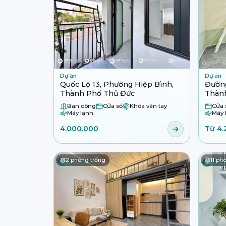
Dự án
Dự án
Quốc Lộ 13, Phường Hiệp Bình,
Đường
Thành Phố Thủ Đức
Thàn
Ban công
Cửa sổ
Khóa vân tay
Cửa 
Máy lạnh
Máy 
4.000.000
Từ 4.
2
phòng trống
11
phò