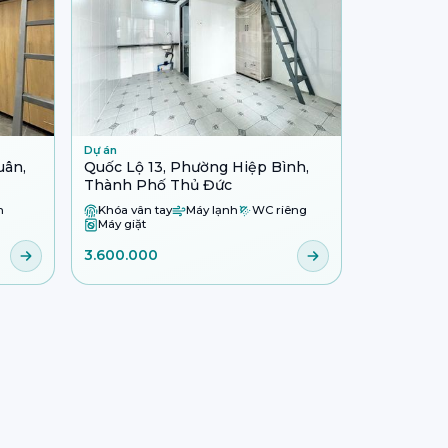
Dự án
uân,
Quốc Lộ 13, Phường Hiệp Bình,
Thành Phố Thủ Đức
h
Khóa vân tay
Máy lạnh
WC riêng
Máy giặt
3.600.000