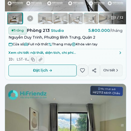
1
/
12
Phòng 213
5.800.000
Trống
Studio
/tháng
Nguyễn Duy Trinh, Phường Bình Trưng, Quận 2
Cửa sổ
Full nội thất
Thang máy
Khóa vân tay
Xem chi tiết: nội thất, diện tích, chi phí…
ID:
LST-V
…
Đặt lịch →
Chi tiết
Xác thực bởi
HF2713 Minh Châu