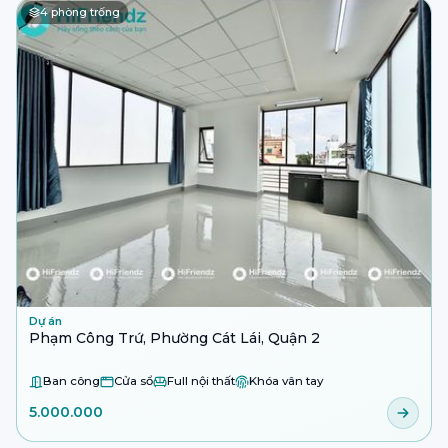
4
phòng trống
Dự án
Phạm Công Trứ, Phường Cát Lái, Quận 2
Ban công
Cửa sổ
Full nội thất
Khóa vân tay
5.000.000