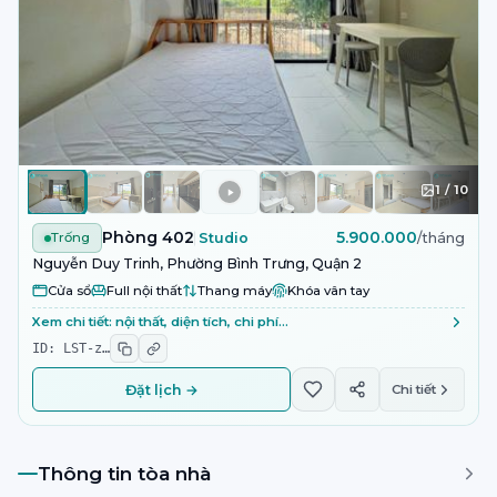
1
/
10
Phòng 402
5.900.000
Trống
Studio
/tháng
Nguyễn Duy Trinh, Phường Bình Trưng, Quận 2
Cửa sổ
Full nội thất
Thang máy
Khóa vân tay
Xem chi tiết: nội thất, diện tích, chi phí…
ID:
LST-z
…
Đặt lịch →
Chi tiết
Thông tin tòa nhà