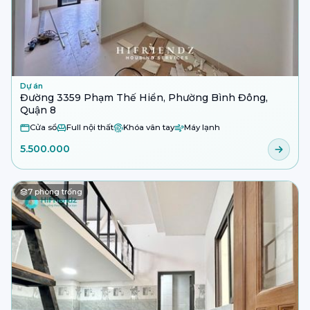
Dự án
Đường 3359 Phạm Thế Hiển, Phường Bình Đông,
Quận 8
Cửa sổ
Full nội thất
Khóa vân tay
Máy lạnh
5.500.000
7
phòng trống