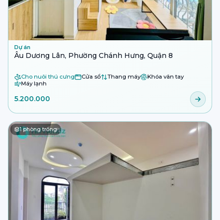
Dự án
Âu Dương Lân, Phường Chánh Hưng, Quận 8
Cho nuôi thú cưng
Cửa sổ
Thang máy
Khóa vân tay
Máy lạnh
5.200.000
1
phòng trống