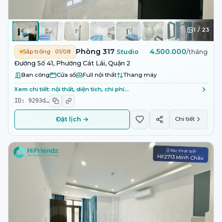
1
/
23
Phòng 317
4.500.000
Sắp trống · 01/08
Studio
/tháng
Đường Số 41, Phường Cát Lái, Quận 2
Ban công
Cửa sổ
Full nội thất
Thang máy
Xem chi tiết: nội thất, diện tích, chi phí…
ID:
9293d
…
Đặt lịch →
Chi tiết
Xác thực bởi
HF2713 Minh Châu