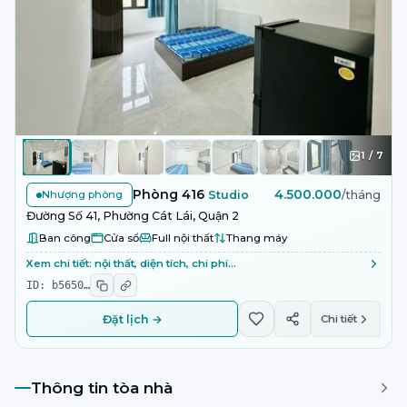
1
/
7
Phòng 416
4.500.000
Nhượng phòng
Studio
/tháng
Đường Số 41, Phường Cát Lái, Quận 2
Ban công
Cửa sổ
Full nội thất
Thang máy
Xem chi tiết: nội thất, diện tích, chi phí…
ID:
b5650
…
Đặt lịch →
Chi tiết
Thông tin tòa nhà