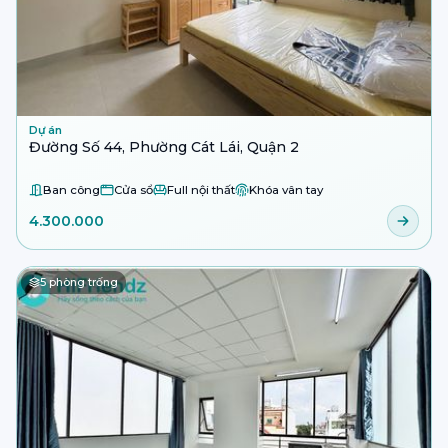
Dự án
Đường Số 44, Phường Cát Lái, Quận 2
Ban công
Cửa sổ
Full nội thất
Khóa vân tay
4.300.000
5
phòng trống